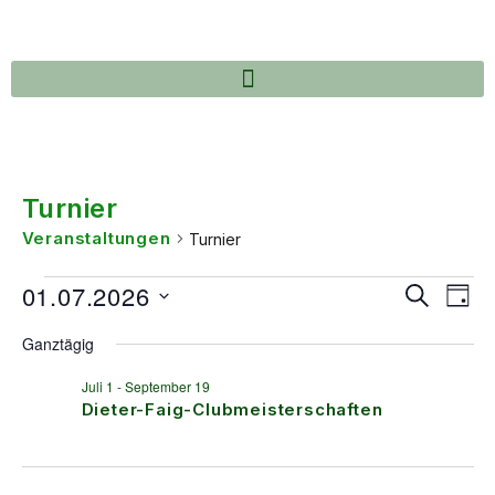
Turnier
Veranstaltungen
Turnier
Verans
Ver
01.07.2026
Suche
Tag
Ans
Suche
Datum
wählen.
Nav
Ganztägig
und
Ansich
Juli 1
-
September 19
Dieter-Faig-Clubmeisterschaften
Naviga