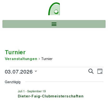
Turnier
Veranstaltungen
Turnier
Verans
Ver
03.07.2026
Suche
Tag
Ans
Suche
Datum
wählen.
Nav
Ganztägig
und
Ansich
Juli 1
-
September 19
Dieter-Faig-Clubmeisterschaften
Naviga