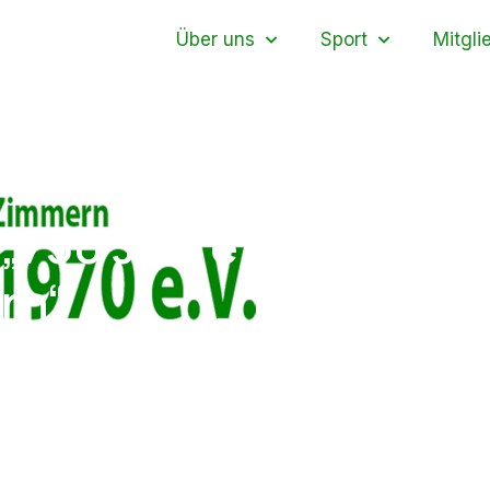
Über uns
Sport
Mitgli
„750 Jahre
rn“
ni 2026