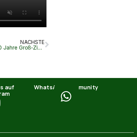
NÄCHSTE
Sporttag zum Jubiläum „750 Jahre Groß-Zimmern“ beim TC 1970
s auf
WhatsApp Community
gram