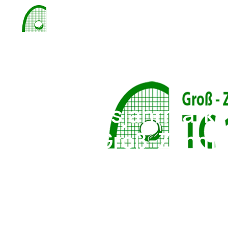
Jubiläumsjahrmarkt 
Groß-Zimme
TC Groß-Zimmern
22. Ju