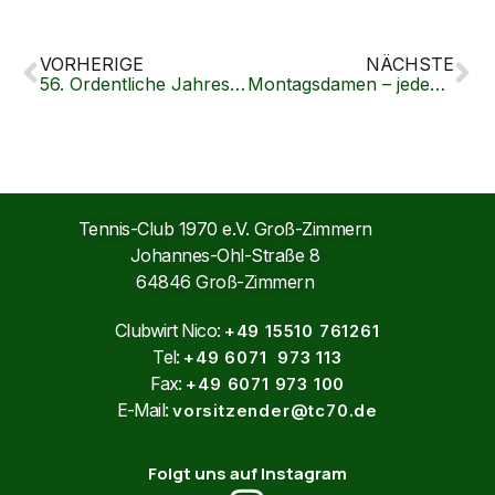
VORHERIGE
NÄCHSTE
56. Ordentliche Jahreshauptversammlung
Montagsdamen – jeden Montag offenes Spielen von 17:00 Uhr bis 19:00 Uhr
Tennis-Club 1970 e.V. Groß-Zimmern
Johannes-Ohl-Straße 8
64846 Groß-Zimmern
Clubwirt Nico:
+49 15510 761261
Tel:
+49 6071 973 113
Fax:
+49 6071 973 100
E-Mail:
vorsitzender@tc70.de
Folgt uns auf Instagram