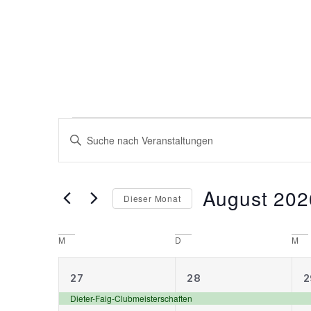
Veranstaltungen
Bitte
Schlüsselwort
Suche
eingeben.
Suche
nach
und
Veranstaltungen
August 202
Dieser Monat
Schlüsselwort.
Ansichten,
Datum
wählen.
Kalender
M
D
M
Navigation
von
1
1
27
28
2
Veranstaltung,
Veranstaltung,
V
Veranstaltungen
Dieter-Faig-Clubmeisterschaften