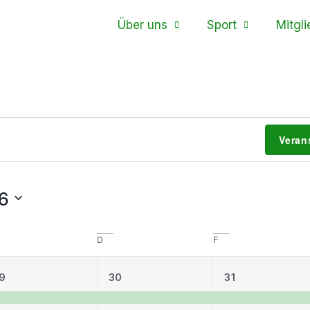
Über uns
Sport
Mitgli
Veran
6
D
F
1
1
1
9
30
31
eranstaltung,
Veranstaltung,
Veranstalt