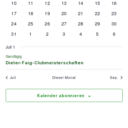
1 Veranstaltung
1 Veranstaltung
1 Veranstaltung
1 Veranstaltung
1 Veranstaltung
1 Veranstaltung
1 Veran
10
11
12
13
14
15
16
1 Veranstaltung
1 Veranstaltung
1 Veranstaltung
1 Veranstaltung
1 Veranstaltung
1 Veranstaltung
1 Veran
17
18
19
20
21
22
23
1 Veranstaltung
1 Veranstaltung
1 Veranstaltung
1 Veranstaltung
1 Veranstaltung
1 Veranstaltung
1 Veran
24
25
26
27
28
29
30
1 Veranstaltung
1 Veranstaltung
1 Veranstaltung
1 Veranstaltung
1 Veranstaltung
1 Veranstaltun
1 Veran
31
1
2
3
4
5
6
Juli 1
Ganztägig
Dieter-Faig-Clubmeisterschaften
Juli
Dieser Monat
Sep.
Kalender abonnieren