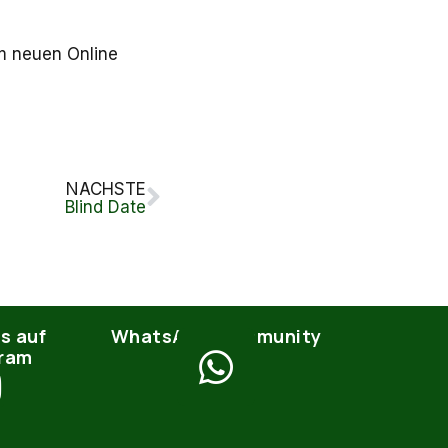
m neuen Online
NÄCHSTE
Blind Date
s auf
WhatsApp Community
gram