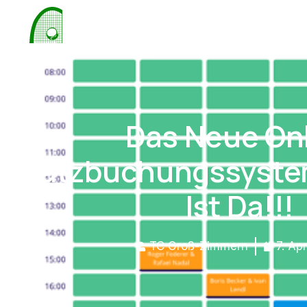
Das Neue On
Platzbuchungssyste
Ist Da!!!
TC Groß-Zimmern
7. Ap