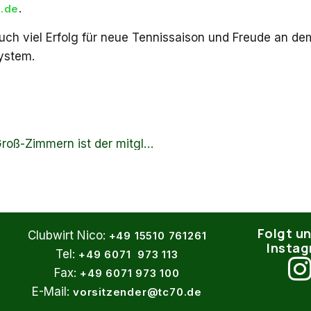
.
.de
ch viel Erfolg für neue Tennissaison und Freude an de
ystem.
Der TC 1970 e.V. Groß-Zimmern ist der mitgliederstärkste Verein im Tenniskreis 12
Folgt un
Clubwirt Nico:
+49 15510 761261
Insta
Tel:
+49 6071 973 113
Fax:
+49 6071 973 100
E-Mail:
vorsitzender@tc70.de