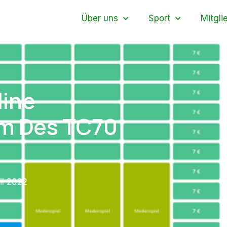
Über uns
Sport
Mitgli
line
m Des TC70
ril 2022