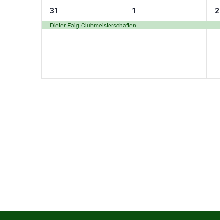
1
1
31
1
2
Veranstaltung,
Veranstaltung,
V
Dieter-Faig-Clubmeisterschaften