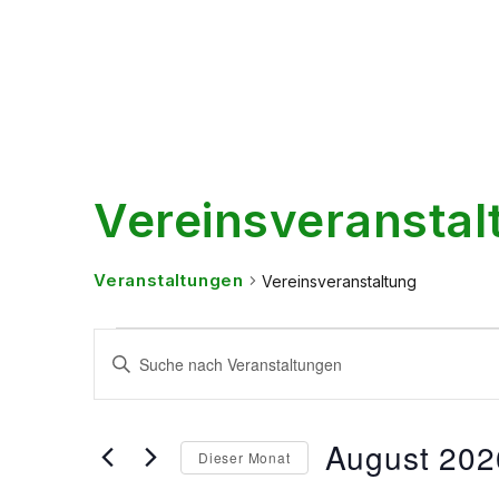
Vereinsveranstal
Veranstaltungen
Vereinsveranstaltung
Veranstaltungen
Bitte
Schlüsselwort
Suche
eingeben.
Suche
nach
und
Veranstaltungen
August 202
Dieser Monat
Schlüsselwort.
Ansichten,
Datum