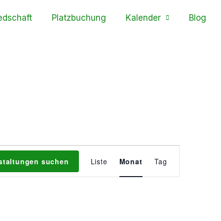
edschaft
Platzbuchung
Kalender
Blog
Veranstaltung
staltungen suchen
Liste
Monat
Tag
Ansichten-
Navigation